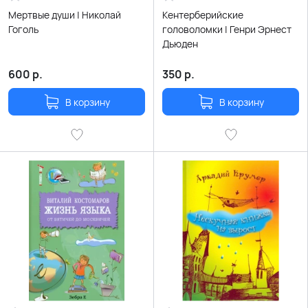
Мертвые души | Николай
Кентерберийские
Гоголь
головоломки | Генри Эрнест
Дьюден
600
р.
350
р.
В корзину
В корзину