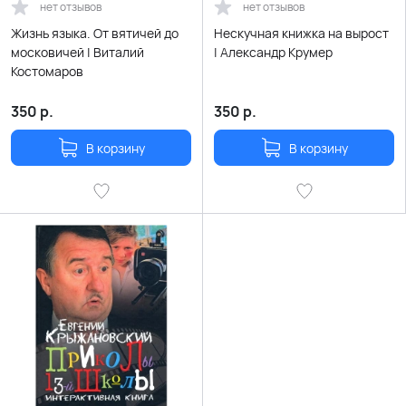
нет отзывов
нет отзывов
Жизнь языка. От вятичей до
Нескучная книжка на вырост
московичей | Виталий
| Александр Крумер
Костомаров
350
р.
350
р.
В корзину
В корзину