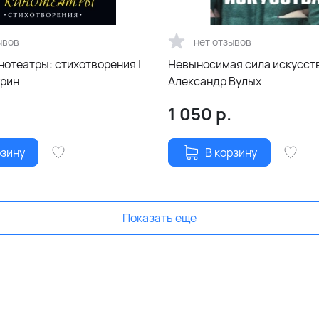
ывов
нет отзывов
нотеатры: стихотворения |
Невыносимая сила искусств
грин
Александр Вулых
1 050
р.
рзину
В корзину
Показать еще