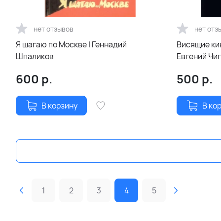
нет отзывов
нет отз
Я шагаю по Москве | Геннадий
Висящие ки
Шпаликов
Евгений Чи
600
р.
500
р.
В корзину
В ко
1
2
3
4
5