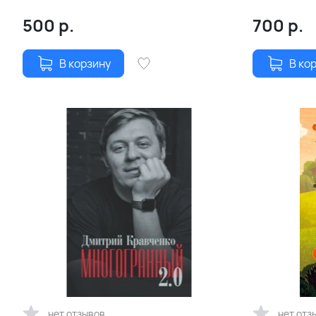
Кравченко
500
р.
700
р.
В корзину
В ко
нет отзывов
нет отз