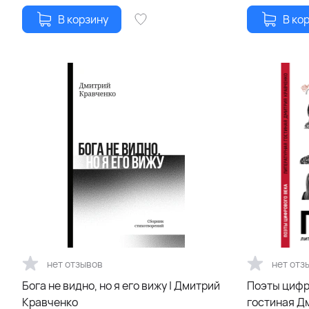
В корзину
В ко
нет отзывов
нет отз
Бога не видно, но я его вижу | Дмитрий
Поэты цифр
Кравченко
гостиная Д