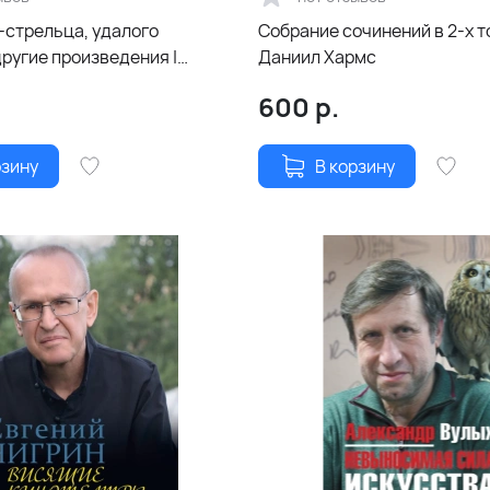
-стрельца, удалого
Собрание сочинений в 2-х томах Т
ругие произведения |
Даниил Хармс
атов
600
р.
рзину
В корзину