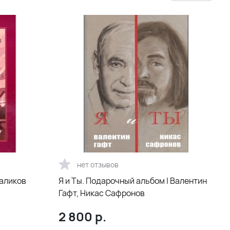
нет отзывов
паликов
Я и Ты. Подарочный альбом | Валентин
Гафт, Никас Сафронов
2 800
р.