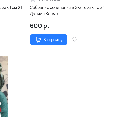
ом 2 |
Собрание сочинений в 2-х томах Том 1 |
Даниил Хармс
600
р.
В корзину