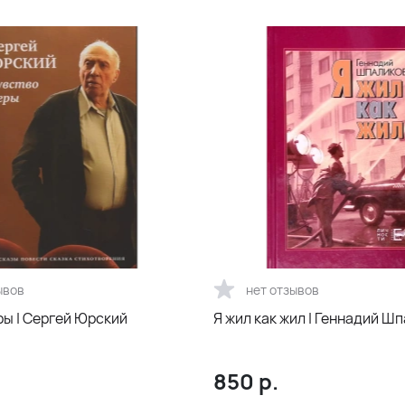
ывов
нет отзывов
ры | Сергей Юрский
Я жил как жил | Геннадий Ш
850
р.