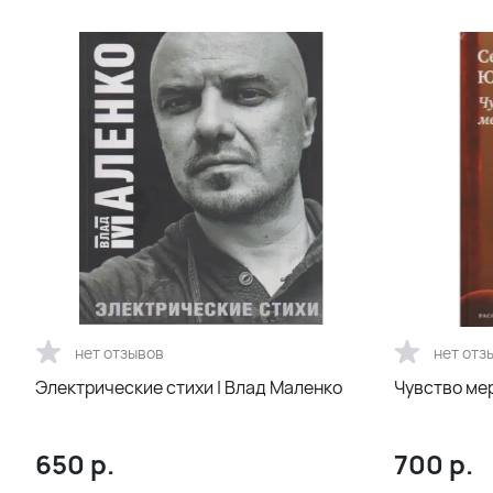
нет отзывов
нет отз
Электрические стихи | Влад Маленко
Чувство ме
650
р.
700
р.