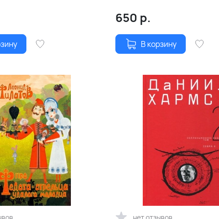
650
р.
рзину
В корзину
ывов
нет отзывов