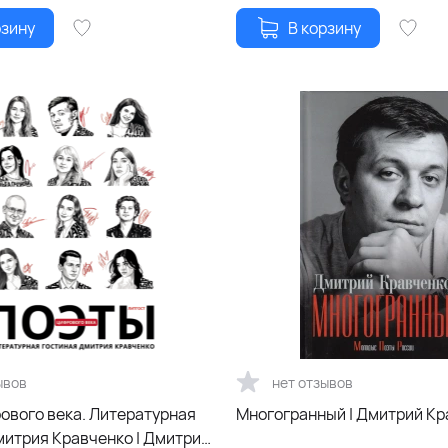
рзину
В корзину
ывов
нет отзывов
ового века. Литературная
Многогранный | Дмитрий Кр
митрия Кравченко | Дмитрий