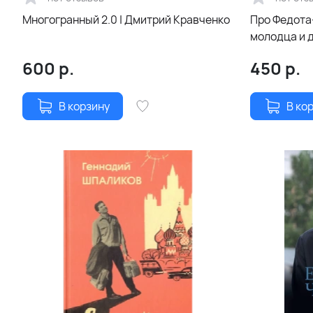
Многогранный 2.0 | Дмитрий Кравченко
Про Федота
молодца и д
Леонид Фил
600
р.
450
р.
В корзину
В ко