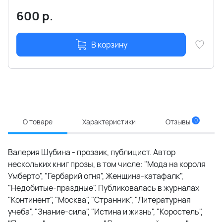
600
р.
В корзину
0
О товаре
Характеристики
Отзывы
Валерия Шубина - прозаик, публицист. Автор
нескольких книг прозы, в том числе: "Мода на короля
Умберто", "Гербарий огня", Женщина-катафалк",
"Недобитые-праздные". Публиковалась в журналах
"Континент", "Москва", "Странник", "Литературная
учеба", "Знание-сила", "Истина и жизнь", "Коростель",