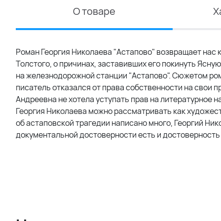
О товаре
Х
Роман Георгия Николаева "Астапово" возвращает нас к
Толстого, о причинах, заставивших его покинуть Ясную
на железнодорожной станции "Астапово". Сюжетом ром
писатель отказался от права собственности на свои п
Андреевна не хотела уступать прав на литературное н
Георгия Николаева можно рассматривать как художест
об астаповской трагедии написано много, Георгий Ни
документальной достоверности есть и достоверность х