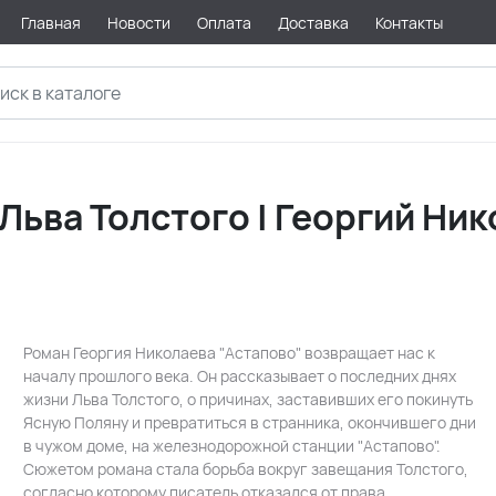
Главная
Новости
Оплата
Доставка
Контакты
Льва Толстого | Георгий Ни
Роман Георгия Николаева "Астапово" возвращает нас к
началу прошлого века. Он рассказывает о последних днях
жизни Льва Толстого, о причинах, заставивших его покинуть
Ясную Поляну и превратиться в странника, окончившего дни
в чужом доме, на железнодорожной станции "Астапово".
Сюжетом романа стала борьба вокруг завещания Толстого,
согласно которому писатель отказался от права