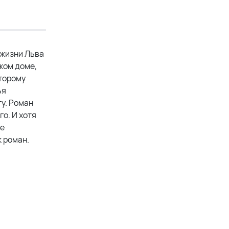
 жизни Льва
жом доме,
оторому
ья
у. Роман
о. И хотя
ме
 роман.