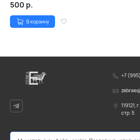
500
р.
В корзину
+7 (995)
zebrae@
119121, 
стр. 5