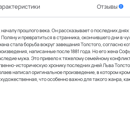
арактеристики
Отзывы
0
 началу прошлого века. Он рассказывает о последних днях
 Поляну и превратиться в странника, окончившего дни в чу
ана стала борьба вокруг завещания Толстого, согласно к
роизведения, написанные после 1881 года. Но его жена Соф
аследие мужа. Это привело к тяжелому семейному конфликт
венно-историческую хронику последних дней Льва Толстог
колаев написал оригинальное произведение, в котором кро
удожественная, что особенно важно для такого жанра, как