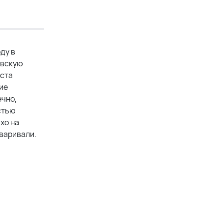
ду в
овскую
еста
ие
ечно,
стью
ихо на
оваривали.