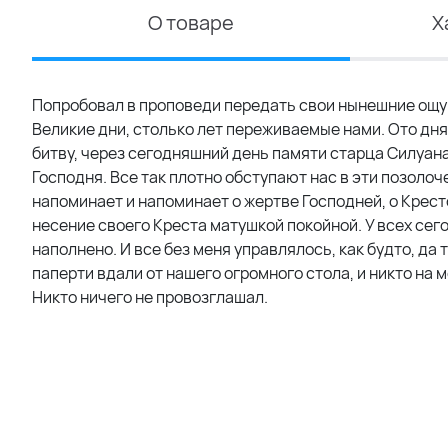
О товаре
Х
Попробовал в проповеди передать свои нынешние ощущ
Великие дни, столько лет переживаемые нами. Ото дн
битву, через сегодняшний день памяти старца Силуан
Господня. Все так плотно обступают нас в эти позолоч
напоминает и напоминает о жертве Господней, о Кресто
несение своего Креста матушкой покойной. У всех сего
наполнено. И все без меня управлялось, как будто, да 
паперти вдали от нашего огромного стола, и никто на
Никто ничего не провозглашал.