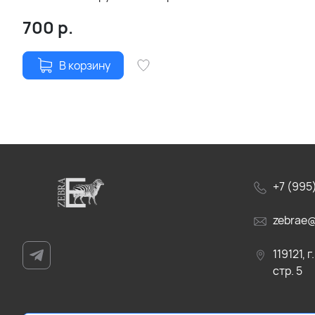
2011 годы | Игумен Рафаил (Сергей
700
р.
Симаков)
В корзину
+7 (995)
zebrae@
119121, 
стр. 5