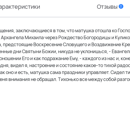
арактеристики
Отзывы
0
ения, заключающиеся в том, что матушка отошла ко Госпо
я Архангела Михаила через Рождество Богородицы и Кулик
а, предстоящие Воскресение Словущего и Воздвижение Кр
енные дни Святыни Божии, никуда не уклонишься, - Евангел
ношении Его и как подражание Ему, - каждого из нас и, кон
дня, видел я, настроение и состояние какое-то тихой радо
так оно и есть, матушка сама праздники управляет. Сидел т
 меня внимания не обращал. Тихонько все между собой разг