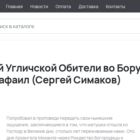
Главная
Новости
Оплата
Доставка
Контакты
 Угличской Обители во Бору.
Рафаил (Сергей Симаков)
Попробовал в проповеди передать свои нынешние
ощущения, заключающиеся в том, что матушка отошла ко
Господу в Великие дни, столько лет переживаемые нами. Ото
дня Архангела Михаила через Рождество Богородицы и