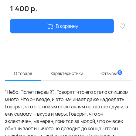
1 400
р.
В корзину
0
О товаре
Характеристики
Отзывы
"Небо. Полет первый". .Говорят, что его стало слишком
много. Что он везде, и это начинает даже надоедать.
Говорят, что его новым спектаклям не хватает души, а
ему самому — вкуса и меры. Говорят, что он
эклектичен, манерен, гонится за модой, что он всех
обманывает и ничего не доводит до конца, что он
полюбил деньги, шейные платки от «Гермеса» и