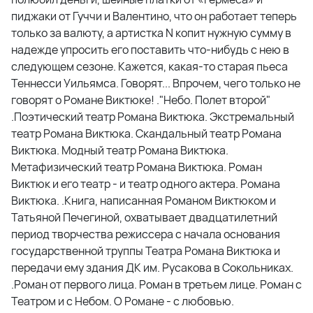
пиджаки от Гуччи и Валентино, что он работает теперь
только за валюту, а артистка N копит нужную сумму в
надежде упросить его поставить что-нибудь с нею в
следующем сезоне. Кажется, какая-то старая пьеса
Теннесси Уильямса. Говорят... Впрочем, чего только не
говорят о Романе Виктюке! ."Небо. Полет второй"
.Поэтический театр Романа Виктюка. Экстремальный
театр Романа Виктюка. Скандальный театр Романа
Виктюка. Модный театр Романа Виктюка.
Метафизический театр Романа Виктюка. Роман
Виктюк и его театр - и театр одного актера. Романа
Виктюка. .Книга, написанная Романом Виктюком и
Татьяной Печегиной, охватывает двадцатилетний
период творчества режиссера с начала основания
государственной труппы Театра Романа Виктюка и
передачи ему здания ДК им. Русакова в Сокольниках.
.Роман от первого лица. Роман в третьем лице. Роман с
Театром и с Небом. О Романе - с любовью.