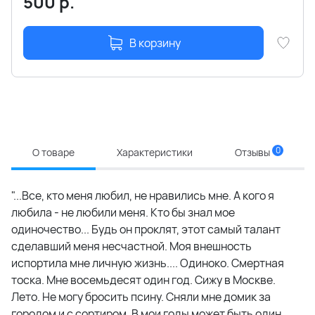
500
р.
В корзину
0
О товаре
Характеристики
Отзывы
"...Все, кто меня любил, не нравились мне. А кого я
любила - не любили меня. Кто бы знал мое
одиночество... Будь он проклят, этот самый талант
сделавший меня несчастной. Моя внешность
испортила мне личную жизнь.... Одиноко. Смертная
тоска. Мне восемьдесят один год. Сижу в Москве.
Лето. Не могу бросить псину. Сняли мне домик за
городом и с сортиром. В мои годы может быть один