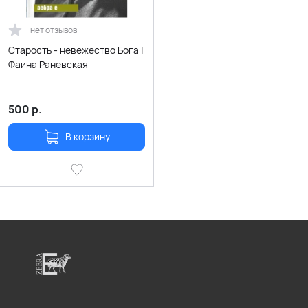
нет отзывов
Старость - невежество Бога |
Фаина Раневская
500
р.
В корзину