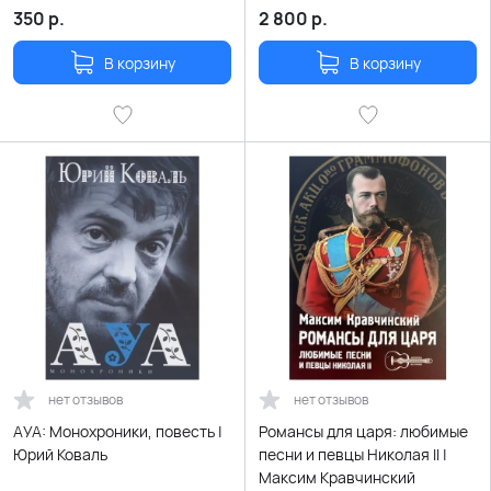
350
р.
2 800
р.
В корзину
В корзину
нет отзывов
нет отзывов
АУА: Монохроники, повесть |
Романсы для царя: любимые
Юрий Коваль
песни и певцы Николая II |
Максим Кравчинский