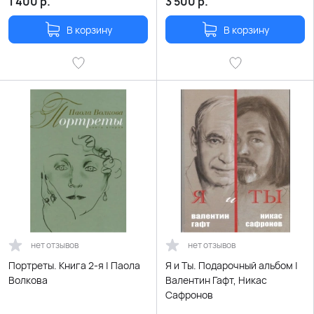
1 400
р.
3 500
р.
В корзину
В корзину
нет отзывов
нет отзывов
Портреты. Книга 2-я | Паола
Я и Ты. Подарочный альбом |
Волкова
Валентин Гафт, Никас
Сафронов