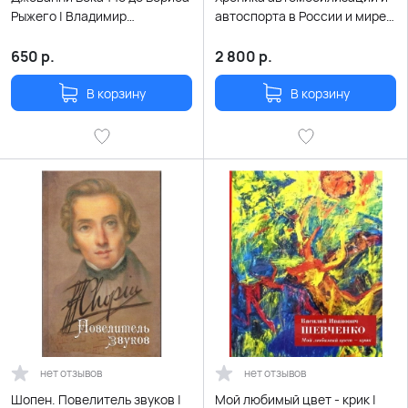
Рыжего | Владимир
автоспорта в России и мире
Вестерман
(конец XIX-начало XX века) |
Поляков Ренат
650
р.
2 800
р.
В корзину
В корзину
нет отзывов
нет отзывов
Шопен. Повелитель звуков |
Мой любимый цвет - крик |