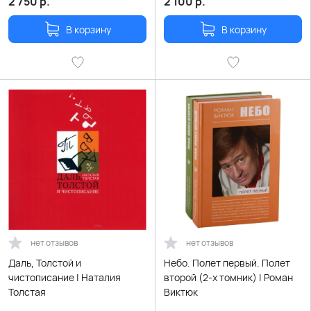
2 750
р.
2 100
р.
В корзину
В корзину
нет отзывов
нет отзывов
Даль, Толстой и
Небо. Полет первый. Полет
чистописание | Наталия
второй (2-х томник) | Роман
Толстая
Виктюк