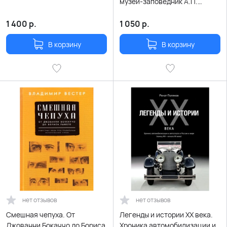
музей-заповедник А.П.
Чехова | Елена Куценко
1 400
р.
1 050
р.
В корзину
В корзину
нет отзывов
нет отзывов
Смешная чепуха. От
Легенды и истории ХХ века.
Джованни Бокаччо до Бориса
Хроника автомобилизации и